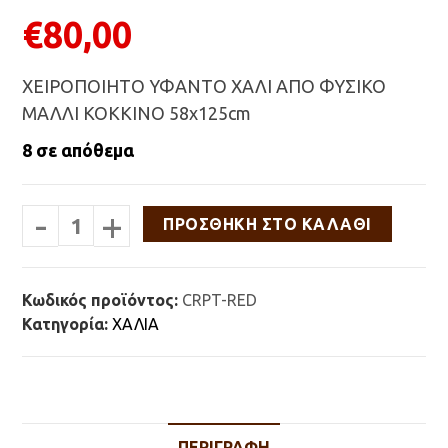
€
80,00
ΧΕΙΡΟΠΟΙΗΤΟ ΥΦΑΝΤΟ ΧΑΛΙ ΑΠΟ ΦΥΣΙΚΟ
ΜΑΛΛΙ ΚΟΚΚΙΝΟ 58x125cm
8 σε απόθεμα
-
+
ΧΕΙΡΟΠΟΙΗΤΟ
ΠΡΟΣΘΉΚΗ ΣΤΟ ΚΑΛΆΘΙ
ΥΦΑΝΤΟ
ΧΑΛΙ
ΑΠΟ
ΦΥΣΙΚΟ
Κωδικός προϊόντος:
CRPT-RED
ΜΑΛΛΙ
Κατηγορία:
ΧΑΛΙΑ
ΚΟΚΚΙΝΟ
58x125cm
ποσότητα
ΠΕΡΙΓΡΑΦΉ