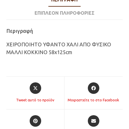
ΕΠΙΠΛΈΟΝ ΠΛΗΡΟΦΟΡΊΕΣ
Περιγραφή
ΧΕΙΡΟΠΟΙΗΤΟ ΥΦΑΝΤΟ ΧΑΛΙ ΑΠΟ ΦΥΣΙΚΟ
ΜΑΛΛΙ ΚΟΚΚΙΝΟ 58x125cm
Opens
Opens
in
in
a
a
Tweet αυτό το προϊόν
Μοιραστείτε το στο Facebook
new
new
window
window
Opens
Opens
in
in