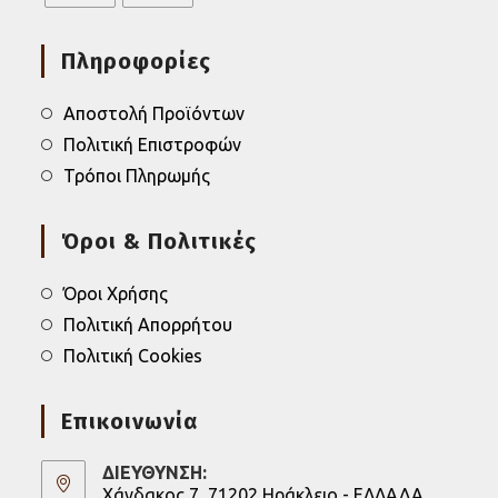
Opens
Opens
in
in
Πληροφορίες
a
a
new
new
tab
tab
Αποστολή Προϊόντων
Πολιτική Επιστροφών
Τρόποι Πληρωμής
Όροι & Πολιτικές
Όροι Χρήσης
Πολιτική Απορρήτου
Πολιτική Cookies
Επικοινωνία
ΔΙΕΥΘΥΝΣΗ:
Χάνδακος 7, 71202 Ηράκλειο - ΕΛΛΑΔΑ