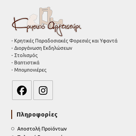
- Κρητικές Παραδοσιακές Φορεσιές και Υφαντά
- Διοργάνωση Εκδηλώσεων
- Στολισμός
- Βαπτιστικά
- Μπομπονιέρες
Opens
Opens
in
in
Πληροφορίες
a
a
new
new
tab
tab
Αποστολή Προϊόντων