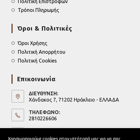
Πολιτική Επιστροφών
Τρόποι Πληρωμής
Όροι & Πολιτικές
Όροι Χρήσης
Πολιτική Απορρήτου
Πολιτική Cookies
Επικοινωνία
ΔΙΕΥΘΥΝΣΗ:
Χάνδακος 7, 71202 Ηράκλειο - ΕΛΛΑΔΑ
ΤΗΛΕΦΩΝΟ:
2810226606
Opens
in
ΚΙΝΗΤΟ:
6973247075
your
Χρησιμοποιούμε cookies στον ιστότοπό μας για να σας