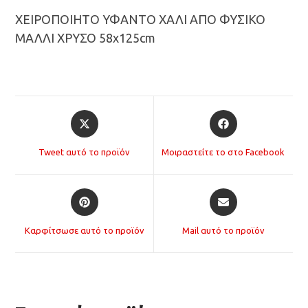
ΧΕΙΡΟΠΟΙΗΤΟ ΥΦΑΝΤΟ ΧΑΛΙ ΑΠΟ ΦΥΣΙΚΟ
ΜΑΛΛΙ ΧΡΥΣΟ 58x125cm
Opens
Opens
in
in
a
a
Tweet αυτό το προϊόν
Μοιραστείτε το στο Facebook
new
new
window
window
Opens
Opens
in
in
a
a
Καρφίτσωσε αυτό το προϊόν
Mail αυτό το προϊόν
new
new
window
window