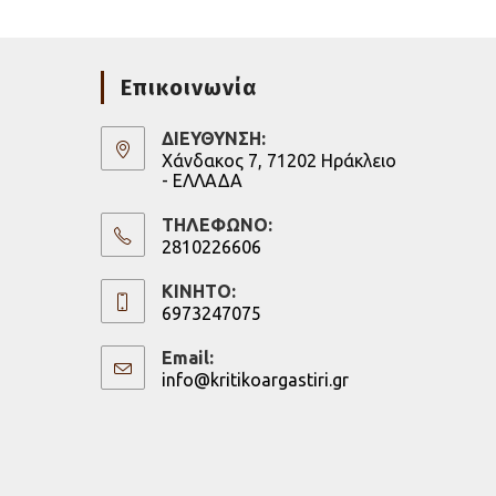
Επικοινωνία
ΔΙΕΥΘΥΝΣΗ:
Χάνδακος 7, 71202 Ηράκλειο
- ΕΛΛΑΔΑ
ΤΗΛΕΦΩΝΟ:
2810226606
Opens
in
ΚΙΝΗΤΟ:
6973247075
your
Opens
application
in
Email:
info@kritikoargastiri.gr
Opens
your
in
application
your
application