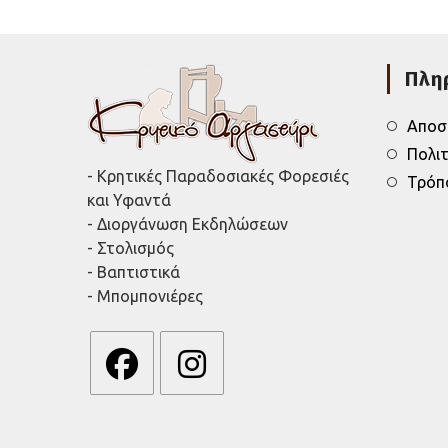
Πλη
Αποσ
Πολι
- Κρητικές Παραδοσιακές Φορεσιές
Τρόπ
και Υφαντά
- Διοργάνωση Εκδηλώσεων
- Στολισμός
- Βαπτιστικά
- Μπομπονιέρες
Opens
Opens
in
in
a
a