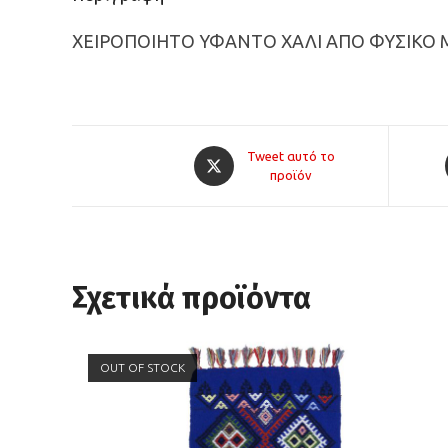
ΧΕΙΡΟΠΟΙΗΤΟ ΥΦΑΝΤΟ ΧΑΛΙ ΑΠΟ ΦΥΣΙΚΟ Μ
Opens
Tweet αυτό το
in
προϊόν
a
new
window
Σχετικά προϊόντα
OUT OF STOCK