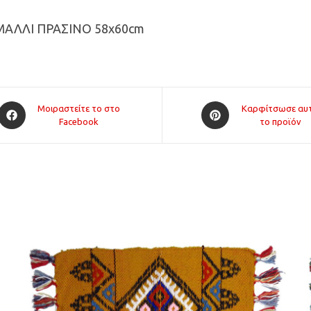
ΑΛΛΙ ΠΡΑΣΙΝΟ 58x60cm
Opens
Opens
Μοιραστείτε το στο
Καρφίτσωσε αυ
in
Facebook
in
το προϊόν
a
a
new
new
window
window