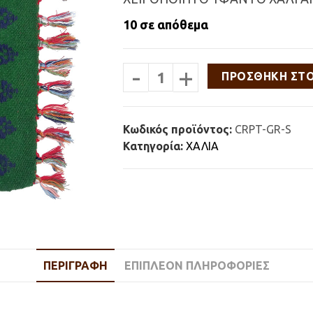
10 σε απόθεμα
-
+
ΧΕΙΡΟΠΟΙΗΤΟ
ΠΡΟΣΘΉΚΗ ΣΤ
ΥΦΑΝΤΟ
ΧΑΛΙ
ΑΠΟ
ΦΥΣΙΚΟ
Κωδικός προϊόντος:
CRPT-GR-S
ΜΑΛΛΙ
Κατηγορία:
ΧΑΛΙΑ
ΠΡΑΣΙΝΟ
58x60cm
ποσότητα
ΠΕΡΙΓΡΑΦΉ
ΕΠΙΠΛΈΟΝ ΠΛΗΡΟΦΟΡΊΕΣ