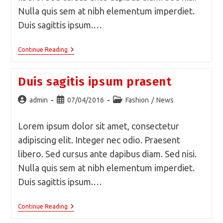
Nulla quis sem at nibh elementum imperdiet.
Duis sagittis ipsum.…
Sociosqu
Continue Reading
Ad
Litora
Torquent
Duis sagitis ipsum prasent
Post
Post
Post
admin
07/04/2016
Fashion
/
News
author:
published:
category:
Lorem ipsum dolor sit amet, consectetur
adipiscing elit. Integer nec odio. Praesent
libero. Sed cursus ante dapibus diam. Sed nisi.
Nulla quis sem at nibh elementum imperdiet.
Duis sagittis ipsum.…
Duis
Continue Reading
Sagitis
Ipsum