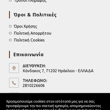
Τρόποι Πληρωμής
Όροι & Πολιτικές
Όροι Χρήσης
Πολιτική Απορρήτου
Πολιτική Cookies
Επικοινωνία
ΔΙΕΥΘΥΝΣΗ:
Χάνδακος 7, 71202 Ηράκλειο - ΕΛΛΑΔΑ
ΤΗΛΕΦΩΝΟ:
2810226606
Opens
in
ΚΙΝΗΤΟ:
6973247075
your
Χρησιμοποιούμε cookies στον ιστότοπό μας για να σας
Opens
application
προσφέρουμε την πιο σχετική εμπειρία, απομνημονεύοντας
in