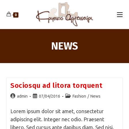
Skip
to
content
0
NEWS
Sociosqu ad litora torquent
Post
Post
Post
admin
07/04/2016
Fashion
/
News
author:
published:
category:
Lorem ipsum dolor sit amet, consectetur
adipiscing elit. Integer nec odio. Praesent
libero. Sed cursus ante dapibus diam. Sed nisi.