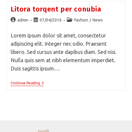
Prasent
Litora torqent per conubia
Post
Post
Post
admin
07/04/2016
Fashion
/
News
author:
published:
category:
Lorem ipsum dolor sit amet, consectetur
adipiscing elit. Integer nec odio. Praesent
libero. Sed cursus ante dapibus diam. Sed nisi.
Nulla quis sem at nibh elementum imperdiet.
Duis sagittis ipsum.…
Litora
Continue Reading
Torqent
Per
Conubia