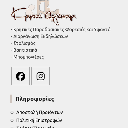
- Κρητικές Παραδοσιακές Φορεσιές και Υφαντά
- Διοργάνωση Εκδηλώσεων
- Στολισμός
- Βαπτιστικά
- Μπομπονιέρες
Opens
Opens
in
in
Πληροφορίες
a
a
new
new
tab
tab
Αποστολή Προϊόντων
Πολιτική Επιστροφών