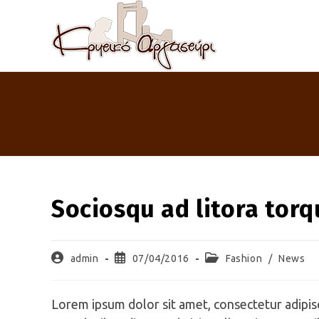
Skip
to
content
Sociosqu ad litora tor
Post
Post
Post
admin
07/04/2016
Fashion
/
News
author:
published:
category:
Lorem ipsum dolor sit amet, consectetur adipisci