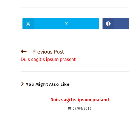
X
Opens
in
a
new
window
Read
Previous Post
more
Duis sagitis ipsum prasent
articles
You Might Also Like
Duis sagitis ipsum prasent
07/04/2016