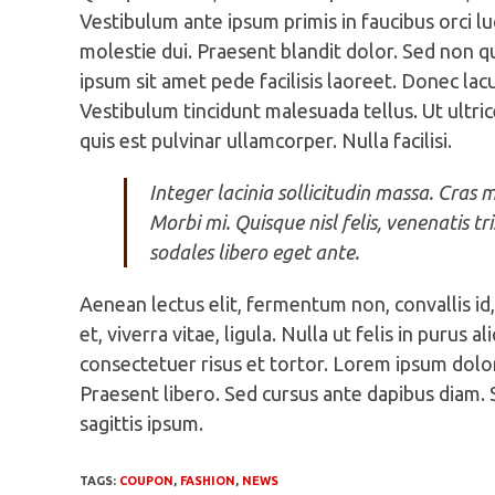
Vestibulum ante ipsum primis in faucibus orci luc
molestie dui. Praesent blandit dolor. Sed non 
ipsum sit amet pede facilisis laoreet. Donec lacu
Vestibulum tincidunt malesuada tellus. Ut ultric
quis est pulvinar ullamcorper. Nulla facilisi.
Integer lacinia sollicitudin massa. Cras m
Morbi mi. Quisque nisl felis, venenatis tri
sodales libero eget ante.
Aenean lectus elit, fermentum non, convallis id, s
et, viverra vitae, ligula. Nulla ut felis in puru
consectetuer risus et tortor. Lorem ipsum dolor 
Praesent libero. Sed cursus ante dapibus diam. 
sagittis ipsum.
TAGS
:
COUPON
,
FASHION
,
NEWS