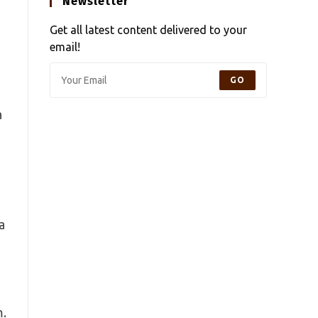
Newsletter
Get all latest content delivered to your
email!
GO
a
a
m.