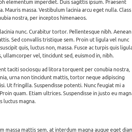
nibh elementum imperdiet. Duis sagittis ipsum. Praesent
. Mauris massa. Vestibulum lacinia arcu eget nulla. Class
onubia nostra, per inceptos himenaeos.
m lacinia nunc. Curabitur tortor. Pellentesque nibh. Aenean
is. Sed convallis tristique sem. Proin ut ligula vel nunc
 suscipit quis, luctus non, massa. Fusce ac turpis quis ligul
, ullamcorper vel, tincidunt sed, euismod in, nibh.
t taciti sociosqu ad litora torquent per conubia nostra,
ia, urna non tincidunt mattis, tortor neque adipiscing
isi. Ut fringilla. Suspendisse potenti. Nunc feugiat mi a
Proin quam. Etiam ultrices. Suspendisse in justo eu magn
us luctus magna.
sem massa mattis sem, at interdum magna augue eget dia