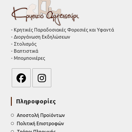
- Κρητικές Παραδοσιακές Φορεσιές και Υφαντά
- Διοργάνωση Εκδηλώσεων
- Στολισμός
- Βαπτιστικά
- Μπομπονιέρες
Opens
Opens
in
in
Πληροφορίες
a
a
new
new
tab
tab
Αποστολή Προϊόντων
Πολιτική Επιστροφών
Τρόποι Πληρωμής