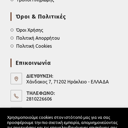
Όροι & Πολιτικές
Όροι Χρήσης
Πολιτική Απορρήτου
Πολιτική Cookies
Επικοινωνία
ΔΙΕΥΘΥΝΣΗ:
Χάνδακος 7, 71202 Ηράκλειο - ΕΛΛΑΔΑ
ΤΗΛΕΦΩΝΟ:
2810226606
Opens
in
ΚΙΝΗΤΟ:
6973247075
your
Χρησιμοποιούμε cookies στον ιστότοπό μας για να σας
Opens
application
προσφέρουμε την πιο σχετική εμπειρία, απομνημονεύοντας
in
Email:
τις προτιμήσεις και τις επαναλαμβανόμενες επισκέψεις σας.