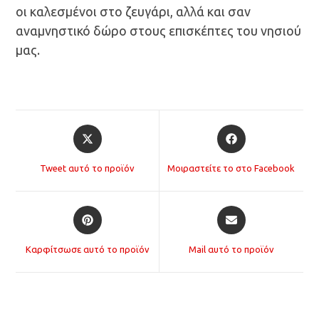
οι καλεσμένοι στο ζευγάρι, αλλά και σαν
αναμνηστικό δώρο στους επισκέπτες του νησιού
μας.
Opens
Opens
in
in
a
a
Tweet αυτό το προϊόν
Μοιραστείτε το στο Facebook
new
new
window
window
Opens
Opens
in
in
a
a
Καρφίτσωσε αυτό το προϊόν
Mail αυτό το προϊόν
new
new
window
window