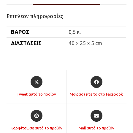
Επιπλέον πληροφορίες
ΒΆΡΟΣ
0,5 κ.
ΔΙΑΣΤΆΣΕΙΣ
40 × 25 × 5 cm
Opens
Opens
in
in
a
a
Tweet αυτό το προϊόν
Μοιραστείτε το στο Facebook
new
new
window
window
Opens
Opens
in
in
a
a
Καρφίτσωσε αυτό το προϊόν
Mail αυτό το προϊόν
new
new