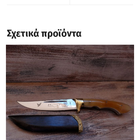
window
window
Σχετικά προϊόντα