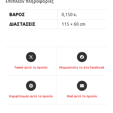
Επιπλέον πληροφορίες
ΒΆΡΟΣ
0,150 κ.
ΔΙΑΣΤΆΣΕΙΣ
115 × 60 cm
Opens
Opens
in
in
a
a
Tweet αυτό το προϊόν
Μοιραστείτε το στο Facebook
new
new
window
window
Opens
Opens
in
in
a
a
Καρφίτσωσε αυτό το προϊόν
Mail αυτό το προϊόν
new
new
window
window