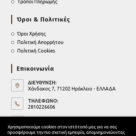
Τρόποι Πληρωμής
Όροι & Πολιτικές
Όροι Χρήσης
Πολιτική Απορρήτου
Πολιτική Cookies
Επικοινωνία
ΔΙΕΥΘΥΝΣΗ:
Χάνδακος 7, 71202 Ηράκλειο - ΕΛΛΑΔΑ
ΤΗΛΕΦΩΝΟ:
2810226606
Opens
in
ΚΙΝΗΤΟ:
6973247075
your
Χρησιμοποιούμε cookies στον ιστότοπό μας για να σας
Opens
application
προσφέρουμε την πιο σχετική εμπειρία, απομνημονεύοντας