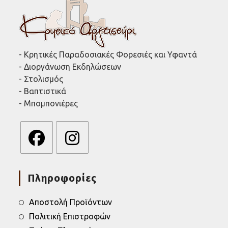
- Κρητικές Παραδοσιακές Φορεσιές και Υφαντά
- Διοργάνωση Εκδηλώσεων
- Στολισμός
- Βαπτιστικά
- Μπομπονιέρες
Opens
Opens
in
in
Πληροφορίες
a
a
new
new
tab
tab
Αποστολή Προϊόντων
Πολιτική Επιστροφών