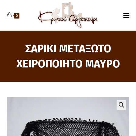
Skip
to
content
0
ΣΑΡΙΚΙ ΜΕΤΑΞΩΤΟ
ΧΕΙΡΟΠΟΙΗΤΟ ΜΑΥΡΟ
🔍