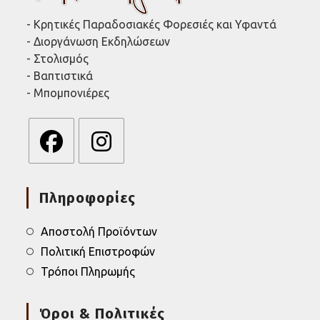
- Κρητικές Παραδοσιακές Φορεσιές και Υφαντά
- Διοργάνωση Εκδηλώσεων
- Στολισμός
- Βαπτιστικά
- Μπομπονιέρες
Opens
Opens
in
in
Πληροφορίες
a
a
new
new
tab
tab
Αποστολή Προϊόντων
Πολιτική Επιστροφών
Τρόποι Πληρωμής
Όροι & Πολιτικές