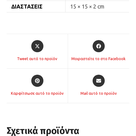
ΔΙΑΣΤΆΣΕΙΣ
15 × 15 × 2 cm
Opens
Opens
in
in
a
a
Tweet αυτό το προϊόν
Μοιραστείτε το στο Facebook
new
new
window
window
Opens
Opens
in
in
a
a
Καρφίτσωσε αυτό το προϊόν
Mail αυτό το προϊόν
new
new
window
window
Σχετικά προϊόντα