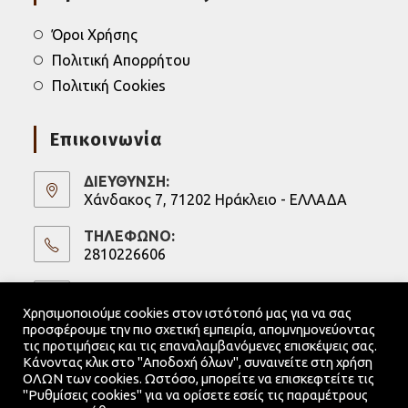
Όροι Χρήσης
Πολιτική Απορρήτου
Πολιτική Cookies
Επικοινωνία
ΔΙΕΥΘΥΝΣΗ:
Χάνδακος 7, 71202 Ηράκλειο - ΕΛΛΑΔΑ
ΤΗΛΕΦΩΝΟ:
2810226606
Opens
in
ΚΙΝΗΤΟ:
6973247075
your
Χρησιμοποιούμε cookies στον ιστότοπό μας για να σας
Opens
application
προσφέρουμε την πιο σχετική εμπειρία, απομνημονεύοντας
in
Email:
τις προτιμήσεις και τις επαναλαμβανόμενες επισκέψεις σας.
Κάνοντας κλικ στο "Αποδοχή όλων", συναινείτε στη χρήση
info@kritikoargastiri.gr
Opens
your
ΟΛΩΝ των cookies. Ωστόσο, μπορείτε να επισκεφτείτε τις
in
application
"Ρυθμίσεις cookies" για να ορίσετε εσείς τις παραμέτρους
your