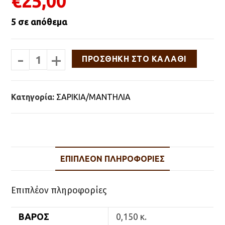
€
25,00
5 σε απόθεμα
-
+
ΜΠΟΛΙΔΑ
ΠΡΟΣΘΉΚΗ ΣΤΟ ΚΑΛΆΘΙ
ΑΝΤΡΙΚΗ
ΒΑΜΒΑΚΕΡΗ
ΕΚΡΟΥ
95x95cm
Κατηγορία:
ΣΑΡΙΚΙΑ/ΜΑΝΤΗΛΙΑ
ποσότητα
ΕΠΙΠΛΈΟΝ ΠΛΗΡΟΦΟΡΊΕΣ
Επιπλέον πληροφορίες
ΒΆΡΟΣ
0,150 κ.