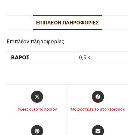
ΘΗΚΗ
28cm
ποσότητα
ΕΠΙΠΛΈΟΝ ΠΛΗΡΟΦΟΡΊΕΣ
Επιπλέον πληροφορίες
ΒΆΡΟΣ
0,5 κ.
Opens
Opens
in
in
a
a
Tweet αυτό το προϊόν
Μοιραστείτε το στο Facebook
new
new
window
window
Opens
Opens
in
in