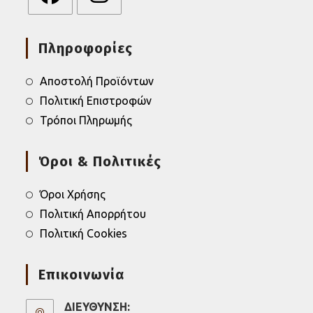
Opens
Opens
in
in
Πληροφορίες
a
a
new
new
tab
tab
Αποστολή Προϊόντων
Πολιτική Επιστροφών
Τρόποι Πληρωμής
Όροι & Πολιτικές
Όροι Χρήσης
Πολιτική Απορρήτου
Πολιτική Cookies
Επικοινωνία
ΔΙΕΥΘΥΝΣΗ: