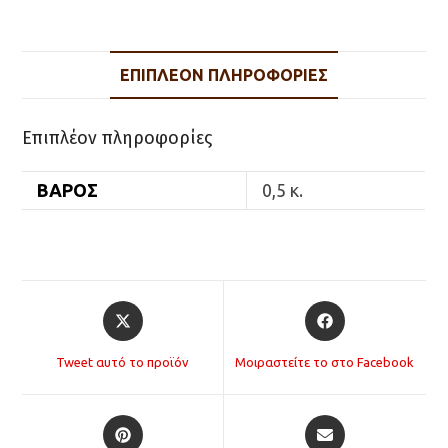
ΘΗΚΗ
21cm
ποσότητα
ΕΠΙΠΛΈΟΝ ΠΛΗΡΟΦΟΡΊΕΣ
Επιπλέον πληροφορίες
ΒΆΡΟΣ
0,5 κ.
Opens
Opens
in
in
a
a
Tweet αυτό το προϊόν
Μοιραστείτε το στο Facebook
new
new
window
window
Opens
Opens
in
in