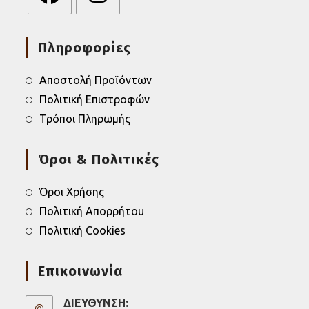
Opens
Opens
in
in
Πληροφορίες
a
a
new
new
tab
tab
Αποστολή Προϊόντων
Πολιτική Επιστροφών
Τρόποι Πληρωμής
Όροι & Πολιτικές
Όροι Χρήσης
Πολιτική Απορρήτου
Πολιτική Cookies
Επικοινωνία
ΔΙΕΥΘΥΝΣΗ: