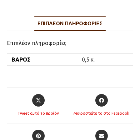
ΛΑΜΑ
ΜΗΚΟΣ
23c
ΕΠΙΠΛΈΟΝ ΠΛΗΡΟΦΟΡΊΕΣ
ποσότητα
Επιπλέον πληροφορίες
ΒΆΡΟΣ
0,5 κ.
Opens
Opens
in
in
a
a
Tweet αυτό το προϊόν
Μοιραστείτε το στο Facebook
new
new
window
window
Opens
Opens
in
in