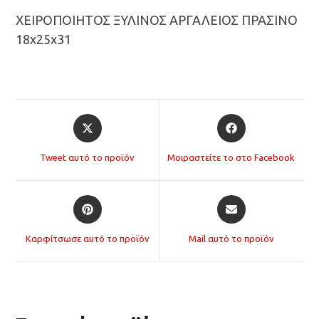
ΧΕΙΡΟΠΟΙΗΤΟΣ ΞΥΛΙΝΟΣ ΑΡΓΑΛΕΙΟΣ ΠΡΑΣΙΝΟ
18x25x31
Opens
Opens
in
in
a
a
Tweet αυτό το προϊόν
Μοιραστείτε το στο Facebook
new
new
window
window
Opens
Opens
in
in
a
a
Καρφίτσωσε αυτό το προϊόν
Mail αυτό το προϊόν
new
new
window
window