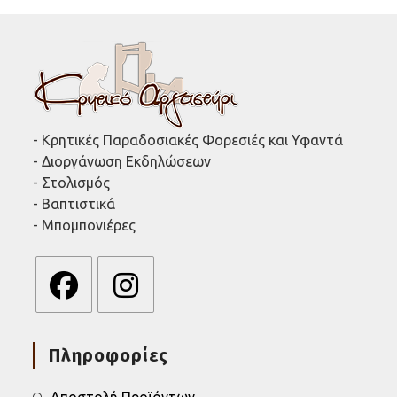
- Κρητικές Παραδοσιακές Φορεσιές και Υφαντά
- Διοργάνωση Εκδηλώσεων
- Στολισμός
- Βαπτιστικά
- Μπομπονιέρες
Opens
Opens
in
in
Πληροφορίες
a
a
new
new
tab
tab
Αποστολή Προϊόντων