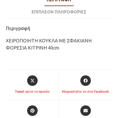
ΕΠΙΠΛΈΟΝ ΠΛΗΡΟΦΟΡΊΕΣ
Περιγραφή
ΧΕΙΡΟΠΟΙΗΤΗ ΚΟΥΚΛΑ ΜΕ ΣΦΑΚΙΑΝΗ
ΦΟΡΕΣΙΑ ΚΙΤΡΙΝΗ 40cm
Opens
Opens
in
in
a
a
Tweet αυτό το προϊόν
Μοιραστείτε το στο Facebook
new
new
window
window
Opens
Opens
in
in