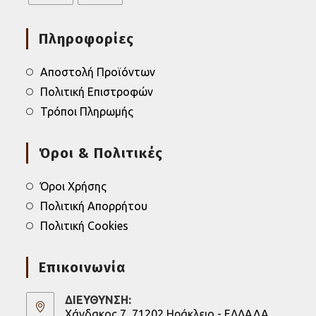
Opens
Opens
in
in
Πληροφορίες
a
a
new
new
tab
tab
Αποστολή Προϊόντων
Πολιτική Επιστροφών
Τρόποι Πληρωμής
Όροι & Πολιτικές
Όροι Χρήσης
Πολιτική Απορρήτου
Πολιτική Cookies
Επικοινωνία
ΔΙΕΥΘΥΝΣΗ:
Χάνδακος 7, 71202 Ηράκλειο - ΕΛΛΑΔΑ