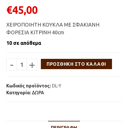
€
45,00
ΧΕΙΡΟΠΟΙΗΤΗ ΚΟΥΚΛΑ ΜΕ ΣΦΑΚΙΑΝΗ
ΦΟΡΕΣΙΑ ΚΙΤΡΙΝΗ 40cm
10 σε απόθεμα
-
+
ΧΕΙΡΟΠΟΙΗΤΗ
ΠΡΟΣΘΉΚΗ ΣΤΟ ΚΑΛΆΘΙ
ΚΟΥΚΛΑ
ΜΕ
ΣΦΑΚΙΑΝΗ
ΦΟΡΕΣΙΑ
Κωδικός προϊόντος:
DL-Y
ΚΙΤΡΙΝΗ
Κατηγορία:
ΔΩΡΑ
40cm
ποσότητα
ΠΕΡΙΓΡΑΦΉ